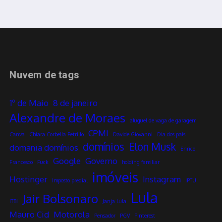
Nuvem de tags
1º de Maio
8 de janeiro
Alexandre de Moraes
aluguel de vaga de garagem
CPMI
Canva
Chiara Corbella Petrillo
Davide Giovanni
Dia dos pais
domínios
Elon Musk
domania domínios
Enrico
Google
Governo
Francesco
Fuck
holding familiar
imóveis
Hostinger
Instagram
Imposto predial
IPTU
Lula
Jair Bolsonaro
ITBI
Janja Lula
Mauro Cid
Motorola
Pensador
PGV
Pinterest