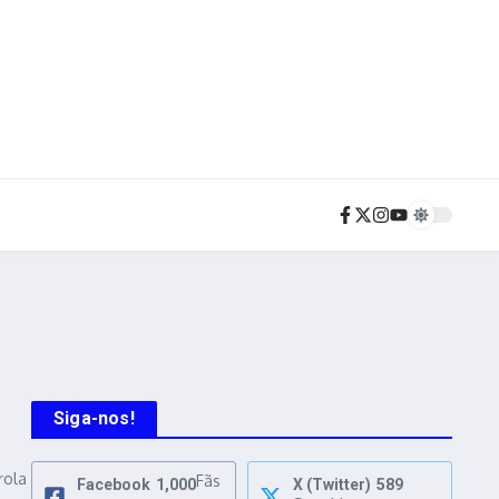
Siga-nos!
rola
Fãs
Facebook
1,000
X (Twitter)
589