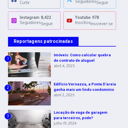
Seguidores
Curtir
Seguir
Instagram
8,422
Youtube
978
Seguidores
Inscritos
Seguir
Inscrever-se
Reportagens patrocinadas
Imóveis: Como calcular quebra
1
de contrato de aluguel
abril 4, 2025
Edifício Vernazza, a Ponta D’areia
2
ganha mais um lindo condomínio
abril 2, 2025
Locação de vaga de garagem
3
para terceiros, pode?
julho 19, 2024