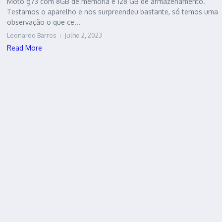
Moto g73 com 8GB de memória e 128 GB de armazenamento.
Testamos o aparelho e nos surpreendeu bastante, só temos uma
observação o que ce...
Leonardo Barros
julho 2, 2023
Read More