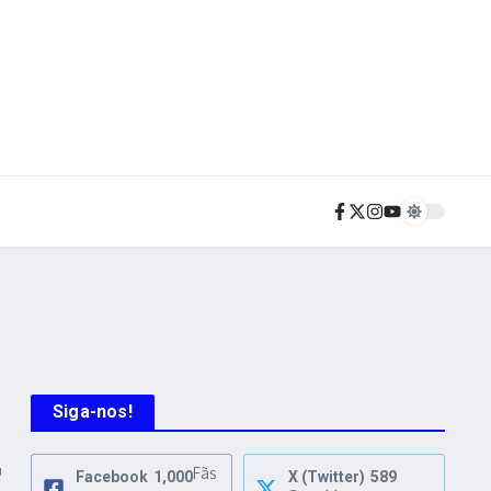
Siga-nos!
u
Fãs
Facebook
1,000
X (Twitter)
589