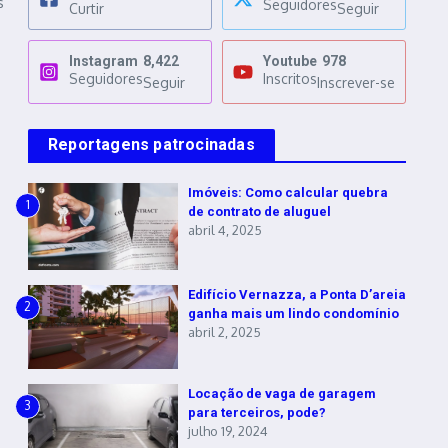
s
Seguidores
Curtir
Seguir
Instagram
8,422
Youtube
978
Seguidores
Inscritos
Seguir
Inscrever-se
Reportagens patrocinadas
Imóveis: Como calcular quebra
1
de contrato de aluguel
abril 4, 2025
Edifício Vernazza, a Ponta D’areia
2
ganha mais um lindo condomínio
abril 2, 2025
Locação de vaga de garagem
3
para terceiros, pode?
julho 19, 2024