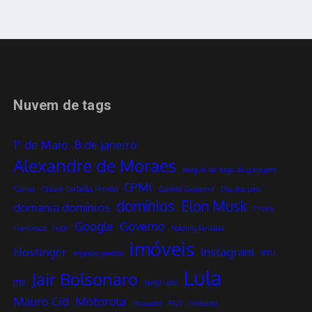
Nuvem de tags
1º de Maio
8 de janeiro
Alexandre de Moraes
aluguel de vaga de garagem
CPMI
Canva
Chiara Corbella Petrillo
Davide Giovanni
Dia dos pais
domínios
Elon Musk
domania domínios
Enrico
Google
Governo
Francesco
Fuck
holding familiar
imóveis
Hostinger
Instagram
Imposto predial
IPTU
Lula
Jair Bolsonaro
ITBI
Janja Lula
Mauro Cid
Motorola
Pensador
PGV
Pinterest