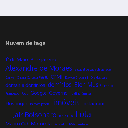
Nuvem de tags
1º de Maio
8 de janeiro
Alexandre de Moraes
aluguel de vaga de garagem
CPMI
Canva
Chiara Corbella Petrillo
Davide Giovanni
Dia dos pais
domínios
Elon Musk
domania domínios
Enrico
Google
Governo
Francesco
Fuck
holding familiar
imóveis
Hostinger
Instagram
Imposto predial
IPTU
Lula
Jair Bolsonaro
ITBI
Janja Lula
Mauro Cid
Motorola
Pensador
PGV
Pinterest