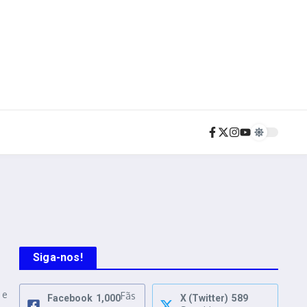
Siga-nos!
 e
Fãs
Facebook
1,000
X (Twitter)
589