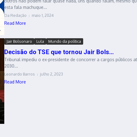
outros não podem falar quase nada, uns quando falam, mesmo qu
esta fala machuque...
Da Redação
maio 1, 2024
Read More
Jair Bolsonaro
Lula
Mundo da política
Decisão do TSE que tornou Jair Bols...
Tribunal impediu o ex-presidente de concorrer a cargos públicos a
2030...
Leonardo Barros
julho 2, 2023
Read More