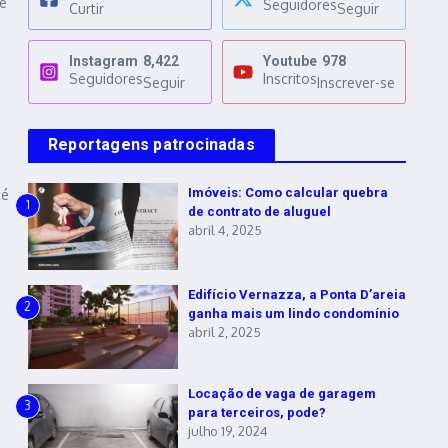
e
Seguidores
Curtir
Seguir
Instagram
8,422
Youtube
978
Seguidores
Inscritos
Seguir
Inscrever-se
Reportagens patrocinadas
Imóveis: Como calcular quebra
té
1
de contrato de aluguel
abril 4, 2025
Edifício Vernazza, a Ponta D’areia
2
ganha mais um lindo condomínio
abril 2, 2025
Locação de vaga de garagem
3
para terceiros, pode?
julho 19, 2024