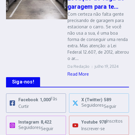
garagem para te...
Com certeza não falta gente
precisando de garagem para
estacionar o carro. Se você
não usa a sua, é uma boa
forma de conseguir uma renda
extra. Mas atenção: a Lei
Federal 12.607, de 2012, alterou
o ar...
Da Redação
julho 19, 2024
Read More
Siga-nos!
Fãs
Facebook
1,000
X (Twitter)
589
Seguidores
Curtir
Seguir
Inscritos
Instagram
8,422
Youtube
978
Seguidores
Seguir
Inscrever-se