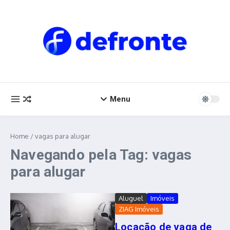
Ir para o conteúdo
Menu
Home
/
vagas para alugar
Navegando pela Tag: vagas
para alugar
Aluguel
Imóveis
ZIAG Imóveis
Locação de vaga de