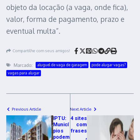
objeto da locação (a vaga, onde fica),
valor, forma de pagamento, prazo e
eventual multa”.
Compartilhe com seus amigos!
Marcado:
aluguel de vaga de garagem
pode alugar vagas?
vagas para alugar
Previous Article
Next Article
IPTU:
4 sites
Municí
com
pios
frases
podem
,