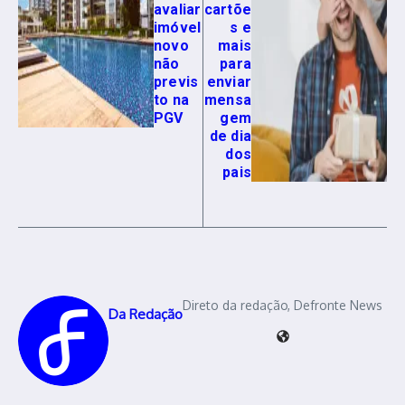
avaliar
cartõe
imóvel
s e
novo
mais
não
para
previs
enviar
to na
mensa
PGV
gem
de dia
dos
pais
Direto da redação, Defronte News
Da Redação