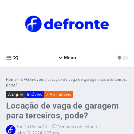
Ir para o conteúdo
Menu
Home
/
ZIAG Imóveis
/
Locação de vaga de garagem para terceiros,
pode?
Aluguel
Imóveis
ZIAG Imóveis
Locação de vaga de garagem
para terceiros, pode?
Por
Da Redação
Nenhum comentário
julho 19, 2024
8:25 pm