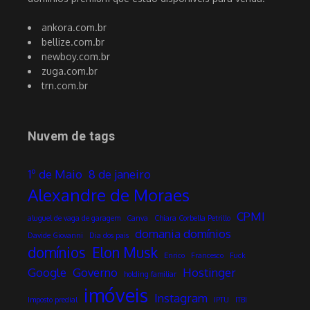
ankora.com.br
bellize.com.br
newboy.com.br
zuga.com.br
trn.com.br
Nuvem de tags
1º de Maio
8 de janeiro
Alexandre de Moraes
CPMI
aluguel de vaga de garagem
Canva
Chiara Corbella Petrillo
domania domínios
Davide Giovanni
Dia dos pais
domínios
Elon Musk
Enrico
Francesco
Fuck
Google
Governo
Hostinger
holding familiar
imóveis
Instagram
Imposto predial
IPTU
ITBI