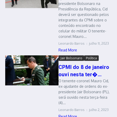
presidente Bolsonaro na
Presidência da República, Cid
deverá ser questionado pelos
integrantes da CPMI sobre o
conteúdo encontrado no
celular do militar O tenente-
coronel Mauro...
Leonardo Barros
julho 11, 2023
Read More
Jair Bolsonaro
Política
CPMI do 8 de janeiro
ouvi nesta ter�...
O tenente-coronel Mauro Cid,
ex-ajudante de ordens do ex-
presidente Jair Bolsonaro (PL),
será ouvido nesta terça-feira
(4)...
Leonardo Barros
julho 2, 2023
Read More