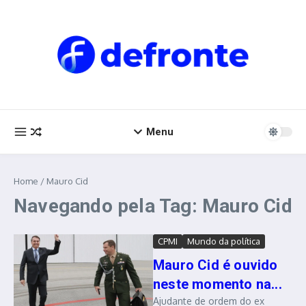
Ir para o conteúdo
Menu
Home
/
Mauro Cid
Navegando pela Tag: Mauro Cid
CPMI
Mundo da política
Mauro Cid é ouvido
neste momento na...
Ajudante de ordem do ex