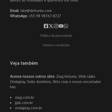
atento às novidades e queremos lhe ouvir.
Email
: fale@defronte.com
WhatsApp:
+55 98 98767-8727
Política de privacidade
Termos e condições
Veja também
Acesse nossos outros sites
: Ziag Imóveis, Web rádio
Ondaplay, Selle domínios, Wnz corp e nosso encurtador
Iver.
ziag.com.br
jlpb.com.br
ondaplay.com.br