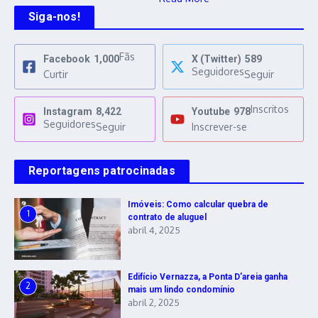
Siga-nos!
Fãs
Facebook
1,000
X (Twitter)
589
Seguidores
Curtir
Seguir
Inscritos
Instagram
8,422
Youtube
978
Seguidores
Seguir
Inscrever-se
Reportagens patrocinadas
Imóveis: Como calcular quebra de
1
contrato de aluguel
abril 4, 2025
Edifício Vernazza, a Ponta D’areia ganha
2
mais um lindo condomínio
abril 2, 2025