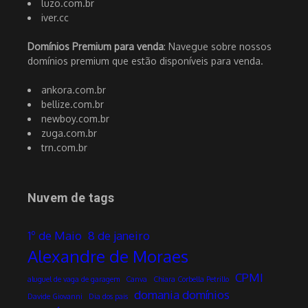
luzo.com.br
iver.cc
Domínios Premium para venda
: Navegue sobre nossos
domínios premium que estão disponíveis para venda.
ankora.com.br
bellize.com.br
newboy.com.br
zuga.com.br
trn.com.br
Nuvem de tags
1º de Maio
8 de janeiro
Alexandre de Moraes
CPMI
aluguel de vaga de garagem
Canva
Chiara Corbella Petrillo
domania domínios
Davide Giovanni
Dia dos pais