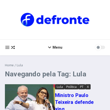
Ir para o conteúdo
Menu
Home
/
Lula
Navegando pela Tag: Lula
Lula
Política
PT
X
Ministro Paulo
Teixeira defende
xing...