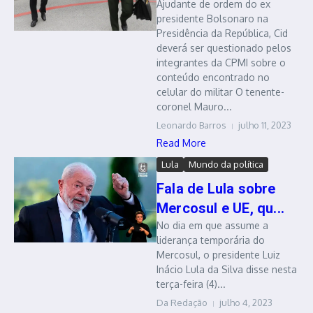
Ajudante de ordem do ex
presidente Bolsonaro na
Presidência da República, Cid
deverá ser questionado pelos
integrantes da CPMI sobre o
conteúdo encontrado no
celular do militar O tenente-
coronel Mauro...
Leonardo Barros
julho 11, 2023
Read More
Lula
Mundo da política
Fala de Lula sobre
Mercosul e UE, qu...
No dia em que assume a
liderança temporária do
Mercosul, o presidente Luiz
Inácio Lula da Silva disse nesta
terça-feira (4)...
Da Redação
julho 4, 2023