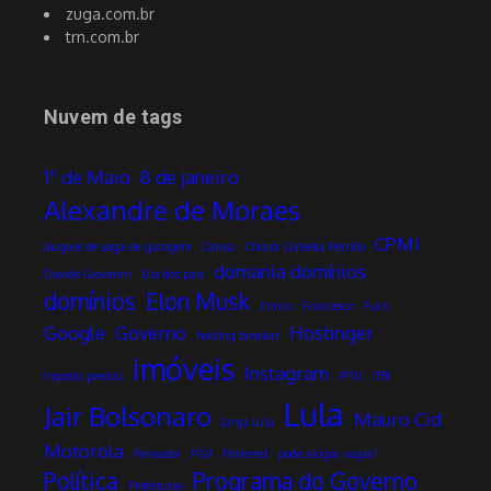
zuga.com.br
trn.com.br
Nuvem de tags
1º de Maio
8 de janeiro
Alexandre de Moraes
CPMI
aluguel de vaga de garagem
Canva
Chiara Corbella Petrillo
domania domínios
Davide Giovanni
Dia dos pais
domínios
Elon Musk
Enrico
Francesco
Fuck
Google
Governo
Hostinger
holding familiar
imóveis
Instagram
Imposto predial
IPTU
ITBI
Lula
Jair Bolsonaro
Mauro Cid
Janja Lula
Motorola
Pensador
PGV
Pinterest
pode alugar vagas?
Política
Programa do Governo
Prefeituras