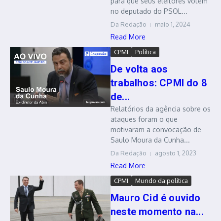
para que seus eleitores votem
no deputado do PSOL...
Da Redação
maio 1, 2024
Read More
CPMI
Política
De volta aos
trabalhos: CPMI do 8
de...
Relatórios da agência sobre os
ataques foram o que
motivaram a convocação de
Saulo Moura da Cunha...
Da Redação
agosto 1, 2023
Read More
CPMI
Mundo da política
Mauro Cid é ouvido
neste momento na...