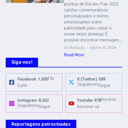
prontas de Dia dos Pais 2023,
cartões comemorativos
personalizados e textos
emocionantes sobre
paternidade para copiar e
enviar neste domingo É
possível encontrar mensagen...
Da Redação
agosto 10, 2024
Read More
Siga-nos!
Fãs
Facebook
1,000
X (Twitter)
589
Seguidores
Curtir
Seguir
Inscritos
Instagram
8,422
Youtube
978
Seguidores
Seguir
Inscrever-se
Reportagens patrocinadas