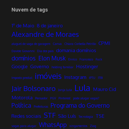
Nuvem de tags
1º de Maio
8 de janeiro
Alexandre de Moraes
CPMI
aluguel de vaga de garagem
Canva
Chiara Corbella Petrillo
domania domínios
Davide Giovanni
Dia dos pais
domínios
Elon Musk
Enrico
Francesco
Fuck
Google
Governo
Hostinger
holding familiar
imóveis
Instagram
Imposto predial
IPTU
ITBI
Lula
Jair Bolsonaro
Mauro Cid
Janja Lula
Motorola
Pensador
PGV
Pinterest
pode alugar vagas?
Política
Programa do Governo
Prefeituras
STF
Redes sociais
São Luís
TSE
Tecnologia
WhatsApp
vagas para alugar
xingamentos
Ziag