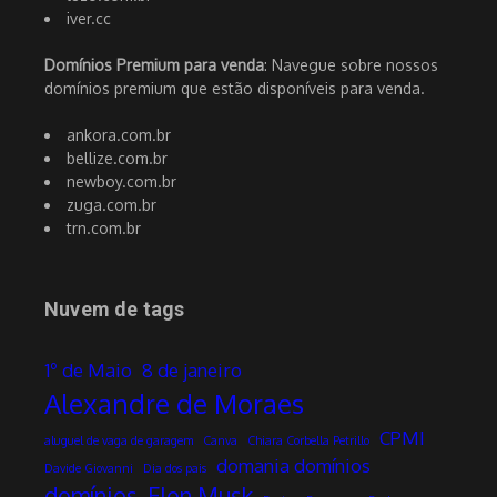
iver.cc
Domínios Premium para venda
: Navegue sobre nossos
domínios premium que estão disponíveis para venda.
ankora.com.br
bellize.com.br
newboy.com.br
zuga.com.br
trn.com.br
Nuvem de tags
1º de Maio
8 de janeiro
Alexandre de Moraes
CPMI
aluguel de vaga de garagem
Canva
Chiara Corbella Petrillo
domania domínios
Davide Giovanni
Dia dos pais
domínios
Elon Musk