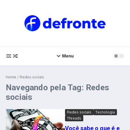
Ir para o conteúdo
Menu
Home
/
Redes sociais
Navegando pela Tag: Redes
sociais
Redes sociais
Tecnologia
Threads
Você sabe o que é e