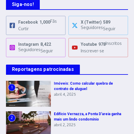
Siga-nos!
Fãs
Facebook
1,000
X (Twitter)
589
Seguidores
Curtir
Seguir
Inscritos
Instagram
8,422
Youtube
978
Seguidores
Seguir
Inscrever-se
Reportagens patrocinadas
Imóveis: Como calcular quebra de
1
contrato de aluguel
abril 4, 2025
Edifício Vernazza, a Ponta D’areia ganha
2
mais um lindo condomínio
abril 2, 2025