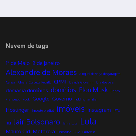
Nuvem de tags
1º de Maio
8 de janeiro
Alexandre de Moraes
aluguel de vaga de garagem
CPMI
Canva
Chiara Corbella Petrillo
Davide Giovanni
Dia dos pais
domínios
Elon Musk
domania domínios
Enrico
Google
Governo
Francesco
Fuck
holding familiar
imóveis
Hostinger
Instagram
Imposto predial
IPTU
Lula
Jair Bolsonaro
ITBI
Janja Lula
Mauro Cid
Motorola
Pensador
PGV
Pinterest