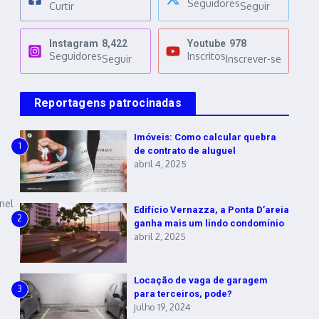
Seguidores
Curtir
Seguir
Instagram
8,422
Youtube
978
Seguidores
Inscritos
Seguir
Inscrever-se
Reportagens patrocinadas
Imóveis: Como calcular quebra
1
de contrato de aluguel
abril 4, 2025
nel
Edifício Vernazza, a Ponta D’areia
2
ganha mais um lindo condomínio
abril 2, 2025
Locação de vaga de garagem
3
para terceiros, pode?
julho 19, 2024