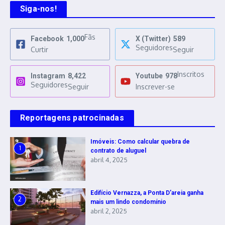
Siga-nos!
Fãs
Facebook
1,000
X (Twitter)
589
Seguidores
Curtir
Seguir
Inscritos
Instagram
8,422
Youtube
978
Seguidores
Seguir
Inscrever-se
Reportagens patrocinadas
Imóveis: Como calcular quebra de
1
contrato de aluguel
abril 4, 2025
Edifício Vernazza, a Ponta D’areia ganha
2
mais um lindo condomínio
abril 2, 2025