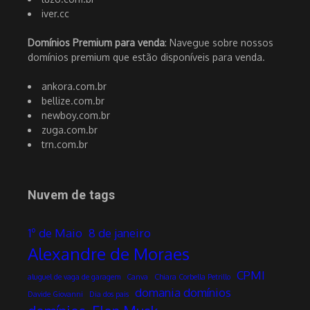
iver.cc
Domínios Premium para venda
: Navegue sobre nossos
domínios premium que estão disponíveis para venda.
ankora.com.br
bellize.com.br
newboy.com.br
zuga.com.br
trn.com.br
Nuvem de tags
1º de Maio
8 de janeiro
Alexandre de Moraes
CPMI
aluguel de vaga de garagem
Canva
Chiara Corbella Petrillo
domania domínios
Davide Giovanni
Dia dos pais