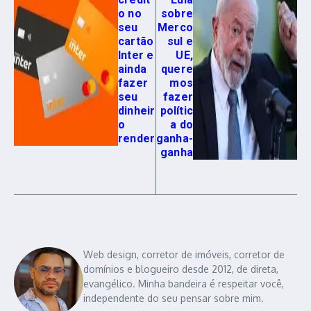
o no
sobre
seu
Merco
cartão
sul e
Inter e
UE,
ainda
quere
fazer
mos
seu
fazer
dinheir
polític
o
a do
render
ganha-
ganha
Web design, corretor de imóveis, corretor de
domínios e blogueiro desde 2012, de direta,
evangélico. Minha bandeira é respeitar você,
independente do seu pensar sobre mim.