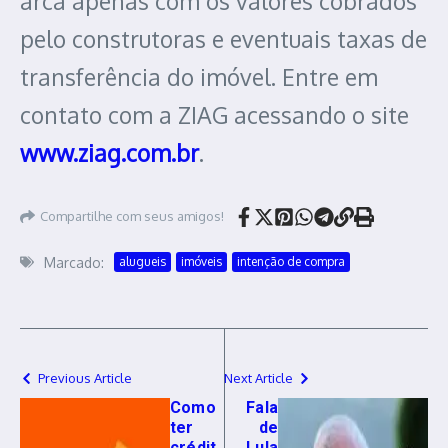
arca apenas com os valores cobrados
pelo construtoras e eventuais taxas de
transferência do imóvel. Entre em
contato com a ZIAG acessando o site
www.ziag.com.br
.
Compartilhe com seus amigos!
Marcado:
alugueis
imóveis
intenção de compra
Previous Article
Next Article
Como
Fala
ter
de
crédit
Lula