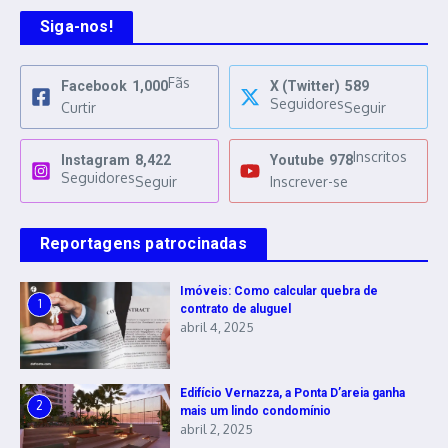
Siga-nos!
Fãs
Facebook
1,000
X (Twitter)
589
Seguidores
Curtir
Seguir
Inscritos
Instagram
8,422
Youtube
978
Seguidores
Seguir
Inscrever-se
Reportagens patrocinadas
Imóveis: Como calcular quebra de
1
contrato de aluguel
abril 4, 2025
Edifício Vernazza, a Ponta D’areia ganha
2
mais um lindo condomínio
abril 2, 2025