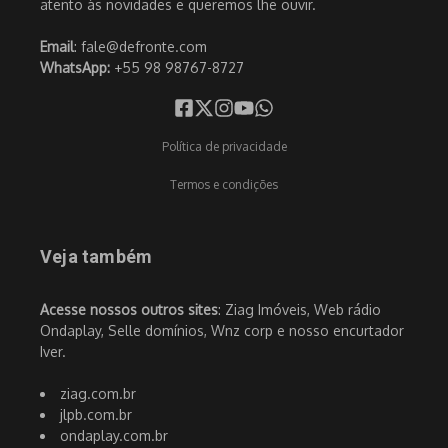
atento às novidades e queremos lhe ouvir.
Email
: fale@defronte.com
WhatsApp:
+55 98 98767-8727
Política de privacidade
Termos e condições
Veja também
Acesse nossos outros sites
: Ziag Imóveis, Web rádio
Ondaplay, Selle domínios, Wnz corp e nosso encurtador
Iver.
ziag.com.br
jlpb.com.br
ondaplay.com.br