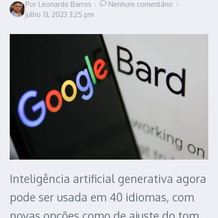
Por
Leonardo Barros
Nenhum comentário
julho 13, 2023
3:25 pm
Inteligência artificial generativa agora
pode ser usada em 40 idiomas, com
novas opções como de ajuste do tom