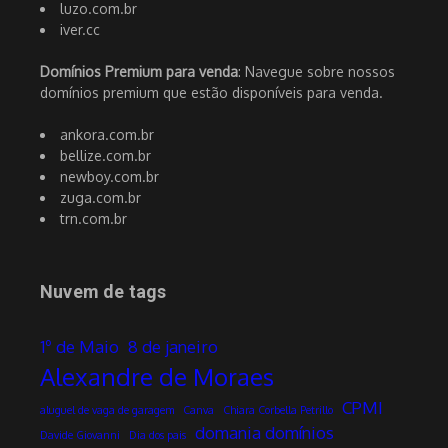
luzo.com.br
iver.cc
Domínios Premium para venda
: Navegue sobre nossos
domínios premium que estão disponíveis para venda.
ankora.com.br
bellize.com.br
newboy.com.br
zuga.com.br
trn.com.br
Nuvem de tags
1º de Maio
8 de janeiro
Alexandre de Moraes
CPMI
aluguel de vaga de garagem
Canva
Chiara Corbella Petrillo
domania domínios
Davide Giovanni
Dia dos pais