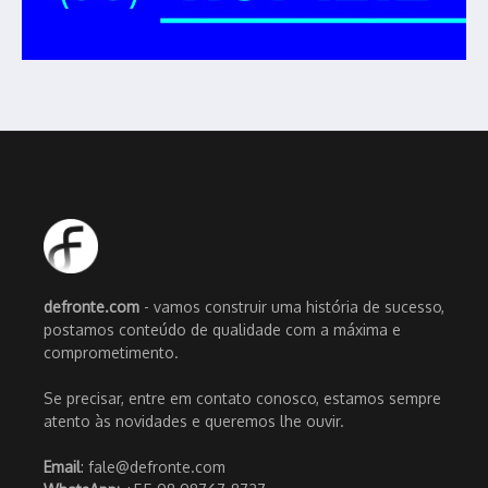
defronte.com
- vamos construir uma história de sucesso,
postamos conteúdo de qualidade com a máxima e
comprometimento.
Se precisar, entre em contato conosco, estamos sempre
atento às novidades e queremos lhe ouvir.
Email
: fale@defronte.com