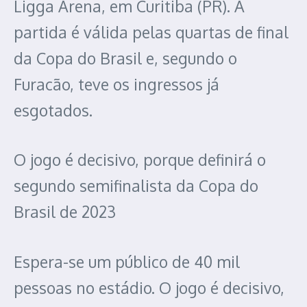
Ligga Arena, em Curitiba (PR). A
partida é válida pelas quartas de final
da Copa do Brasil e, segundo o
Furacão, teve os ingressos já
esgotados.
O jogo é decisivo, porque definirá o
segundo semifinalista da Copa do
Brasil de 2023
Espera-se um público de 40 mil
pessoas no estádio. O jogo é decisivo,