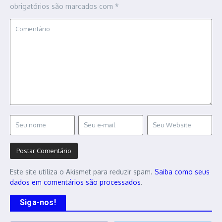
obrigatórios são marcados com
*
Este site utiliza o Akismet para reduzir spam.
Saiba como seus
dados em comentários são processados
.
Siga-nos!