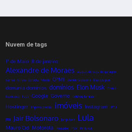
Nuvem de tags
1º de Maio
8 de janeiro
Alexandre de Moraes
aluguel de vaga de garagem
CPMI
Canva
Chiara Corbella Petrillo
Davide Giovanni
Dia dos pais
domínios
Elon Musk
domania domínios
Enrico
Google
Governo
Francesco
Fuck
holding familiar
imóveis
Hostinger
Instagram
Imposto predial
IPTU
Lula
Jair Bolsonaro
ITBI
Janja Lula
Mauro Cid
Motorola
Pensador
PGV
Pinterest