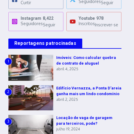
Seguidores
Curtir
Seguir
Instagram
8,422
Youtube
978
Seguidores
Inscritos
Seguir
Inscrever-se
Reportagens patrocinadas
Imóveis: Como calcular quebra
1
de contrato de aluguel
abril 4, 2025
Edifício Vernazza, a Ponta D’areia
2
ganha mais um lindo condomínio
abril 2, 2025
Locação de vaga de garagem
3
para terceiros, pode?
julho 19, 2024