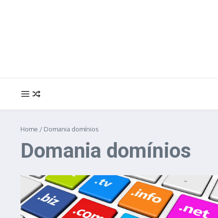
Ir para o conteúdo
Home
/
Domania domínios
Domania domínios