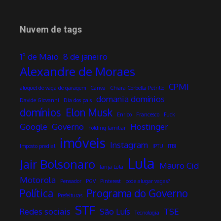
Nuvem de tags
1º de Maio
8 de janeiro
Alexandre de Moraes
CPMI
aluguel de vaga de garagem
Canva
Chiara Corbella Petrillo
domania domínios
Davide Giovanni
Dia dos pais
domínios
Elon Musk
Enrico
Francesco
Fuck
Google
Governo
Hostinger
holding familiar
imóveis
Instagram
Imposto predial
IPTU
ITBI
Lula
Jair Bolsonaro
Mauro Cid
Janja Lula
Motorola
Pensador
PGV
Pinterest
pode alugar vagas?
Política
Programa do Governo
Prefeituras
STF
Redes sociais
São Luís
TSE
Tecnologia