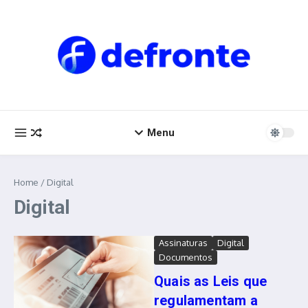
Ir para o conteúdo
Menu
Home
/
Digital
Digital
Assinaturas
Digital
Documentos
Quais as Leis que
regulamentam a