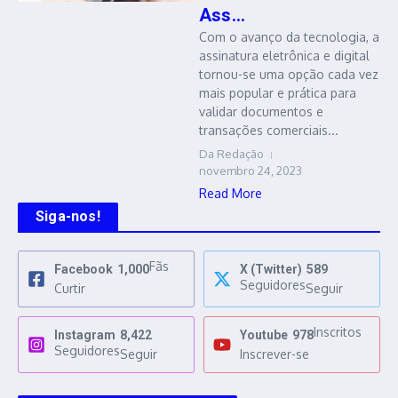
Ass...
Com o avanço da tecnologia, a
assinatura eletrônica e digital
tornou-se uma opção cada vez
mais popular e prática para
validar documentos e
transações comerciais...
Da Redação
novembro 24, 2023
Read More
Siga-nos!
Fãs
Facebook
1,000
X (Twitter)
589
Seguidores
Curtir
Seguir
Inscritos
Instagram
8,422
Youtube
978
Seguidores
Seguir
Inscrever-se