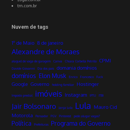
trn.com.br
Nuvem de tags
1º de Maio
8 de janeiro
Alexandre de Moraes
CPMI
aluguel de vaga de garagem
Canva
Chiara Corbella Petrillo
domania domínios
Davide Giovanni
Dia dos pais
domínios
Elon Musk
Enrico
Francesco
Fuck
Google
Governo
Hostinger
holding familiar
imóveis
Instagram
Imposto predial
IPTU
ITBI
Lula
Jair Bolsonaro
Mauro Cid
Janja Lula
Motorola
Pensador
PGV
Pinterest
pode alugar vagas?
Política
Programa do Governo
Prefeituras