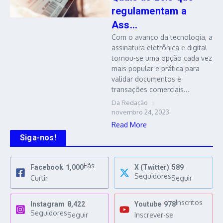
regulamentam a
Ass...
Com o avanço da tecnologia, a
assinatura eletrônica e digital
tornou-se uma opção cada vez
mais popular e prática para
validar documentos e
transações comerciais...
Da Redação
novembro 24, 2023
Read More
Siga-nos!
Fãs
Facebook
1,000
X (Twitter)
589
Seguidores
Curtir
Seguir
Inscritos
Instagram
8,422
Youtube
978
Seguidores
Seguir
Inscrever-se