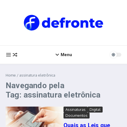
Ir para o conteúdo
Menu
Home
/
assinatura eletrônica
Navegando pela
Tag: assinatura eletrônica
Assinaturas
Digital
Documentos
Quais as Leis que