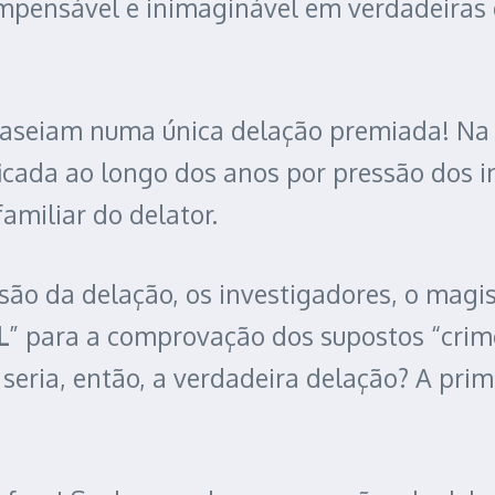
, impensável e inimaginável em verdadeira
 baseiam numa única delação premiada! Na
ficada ao longo dos anos por pressão dos 
amiliar do delator.
rsão da delação, os investigadores, o mag
L
” para a comprovação dos supostos “crim
seria, então, a verdadeira delação? A pri