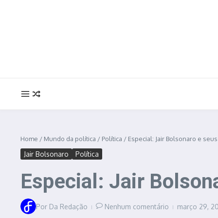
Ir para o conteúdo
Home
/
Mundo da política
/
Política
/
Especial: Jair Bolsonaro e seu
Jair Bolsonaro
Política
Especial: Jair Bolson
Por
Da Redação
Nenhum comentário
março 29, 