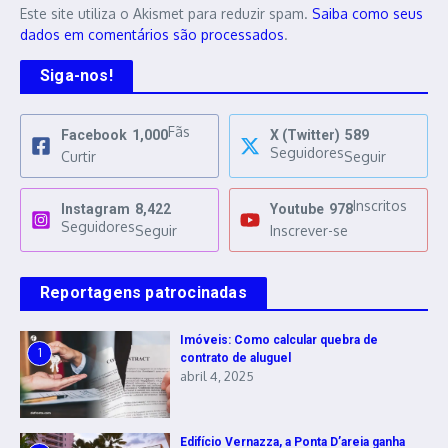
Este site utiliza o Akismet para reduzir spam.
Saiba como seus
dados em comentários são processados
.
Siga-nos!
Fãs
Facebook
1,000
X (Twitter)
589
Seguidores
Curtir
Seguir
Inscritos
Instagram
8,422
Youtube
978
Seguidores
Seguir
Inscrever-se
Reportagens patrocinadas
Imóveis: Como calcular quebra de
1
contrato de aluguel
abril 4, 2025
Edifício Vernazza, a Ponta D’areia ganha