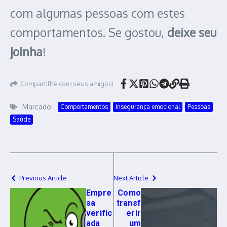
com algumas pessoas com estes
comportamentos. Se gostou,
deixe seu
joinha
!
Compartilhe com seus amigos!
Marcado:
Comportamentos
Insegurança emocional
Pessoas
Saúde
Previous Article
Next Article
Empre
Como
sa
transf
verific
erir
ada
um