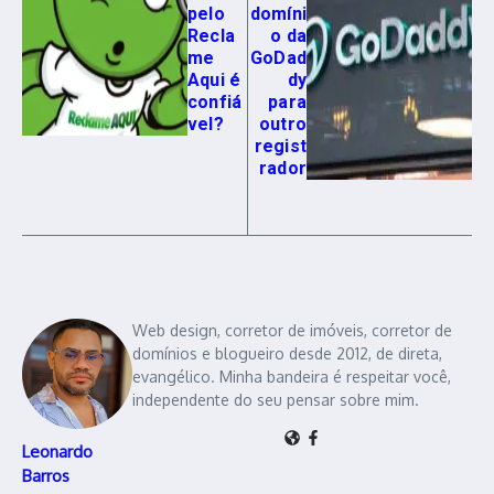
pelo
domíni
Recla
o da
me
GoDad
Aqui é
dy
confiá
para
vel?
outro
regist
rador
Web design, corretor de imóveis, corretor de
domínios e blogueiro desde 2012, de direta,
evangélico. Minha bandeira é respeitar você,
independente do seu pensar sobre mim.
Leonardo
Barros