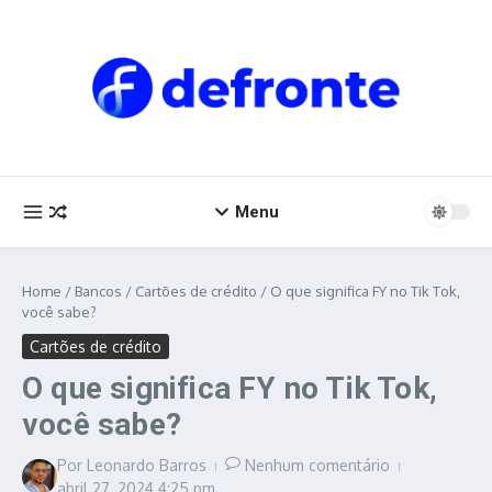
Ir para o conteúdo
Menu
Home
/
Bancos
/
Cartões de crédito
/
O que significa FY no Tik Tok,
você sabe?
Cartões de crédito
O que significa FY no Tik Tok,
você sabe?
Por
Leonardo Barros
Nenhum comentário
abril 27, 2024
4:25 pm