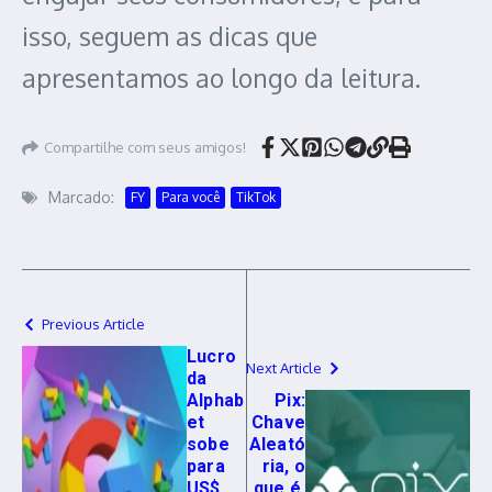
isso, seguem as dicas que
apresentamos ao longo da leitura.
Compartilhe com seus amigos!
Marcado:
FY
Para você
TikTok
Previous Article
Lucro
Next Article
da
Alphab
Pix:
et
Chave
sobe
Aleató
para
ria, o
US$
que é,