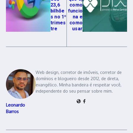
23,6
como
bilhõe
funcio
s no 1º
na e
trimes
como
tre
usar
Web design, corretor de imóveis, corretor de
domínios e blogueiro desde 2012, de direta,
evangélico. Minha bandeira é respeitar você,
independente do seu pensar sobre mim.
Leonardo
Barros