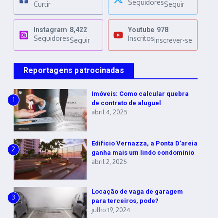
Seguidores
Curtir
Seguir
Instagram
8,422
Youtube
978
Seguidores
Inscritos
Seguir
Inscrever-se
Reportagens patrocinadas
Imóveis: Como calcular quebra
1
de contrato de aluguel
abril 4, 2025
Edifício Vernazza, a Ponta D’areia
2
ganha mais um lindo condomínio
abril 2, 2025
Locação de vaga de garagem
3
para terceiros, pode?
julho 19, 2024