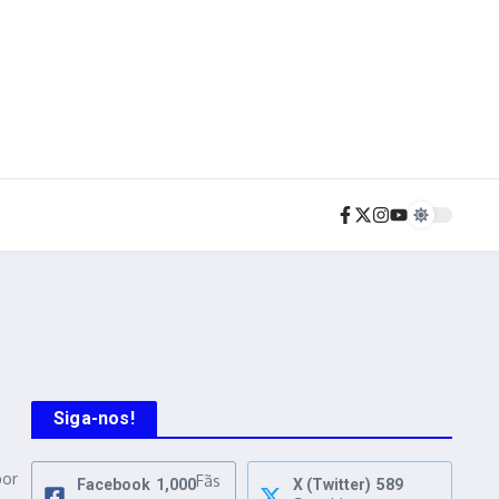
Siga-nos!
por
Fãs
Facebook
1,000
X (Twitter)
589