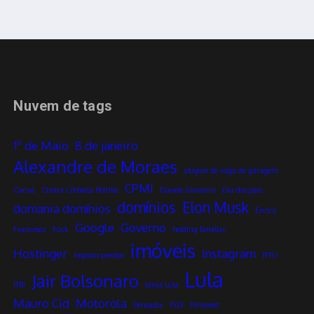
Nuvem de tags
1º de Maio
8 de janeiro
Alexandre de Moraes
aluguel de vaga de garagem
CPMI
Canva
Chiara Corbella Petrillo
Davide Giovanni
Dia dos pais
domínios
Elon Musk
domania domínios
Enrico
Google
Governo
Francesco
Fuck
holding familiar
imóveis
Hostinger
Instagram
Imposto predial
IPTU
Lula
Jair Bolsonaro
ITBI
Janja Lula
Mauro Cid
Motorola
Pensador
PGV
Pinterest