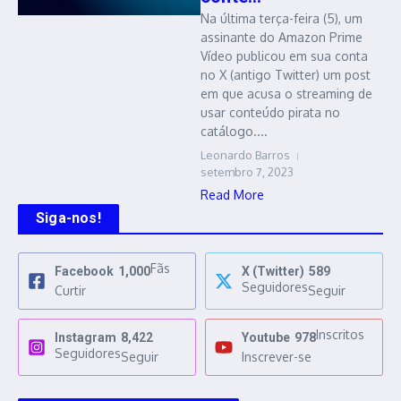
Na última terça-feira (5), um
assinante do Amazon Prime
Vídeo publicou em sua conta
no X (antigo Twitter) um post
em que acusa o streaming de
usar conteúdo pirata no
catálogo....
Leonardo Barros
setembro 7, 2023
Read More
Siga-nos!
Fãs
Facebook
1,000
X (Twitter)
589
Seguidores
Curtir
Seguir
Inscritos
Instagram
8,422
Youtube
978
Seguidores
Seguir
Inscrever-se