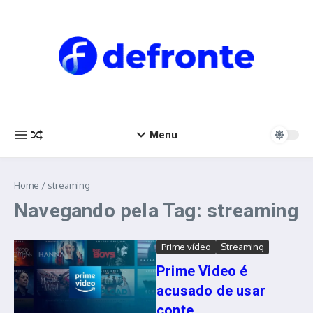
Ir para o conteúdo
Menu
Home
/
streaming
Navegando pela Tag: streaming
Prime vídeo
Streaming
Prime Video é
acusado de usar
conte...