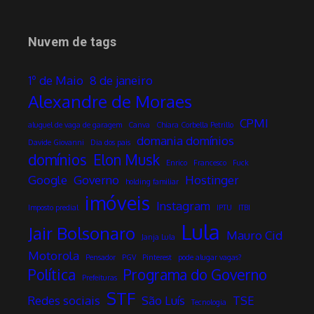
Nuvem de tags
1º de Maio
8 de janeiro
Alexandre de Moraes
CPMI
aluguel de vaga de garagem
Canva
Chiara Corbella Petrillo
domania domínios
Davide Giovanni
Dia dos pais
domínios
Elon Musk
Enrico
Francesco
Fuck
Google
Governo
Hostinger
holding familiar
imóveis
Instagram
Imposto predial
IPTU
ITBI
Lula
Jair Bolsonaro
Mauro Cid
Janja Lula
Motorola
Pensador
PGV
Pinterest
pode alugar vagas?
Política
Programa do Governo
Prefeituras
STF
Redes sociais
São Luís
TSE
Tecnologia