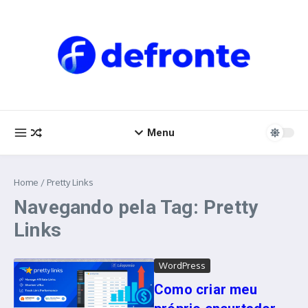
Ir para o conteúdo
Menu
Home
/
Pretty Links
Navegando pela Tag: Pretty
Links
WordPress
Como criar meu