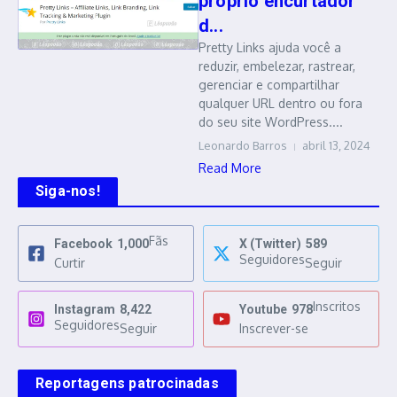
próprio encurtador
d...
Pretty Links ajuda você a
reduzir, embelezar, rastrear,
gerenciar e compartilhar
qualquer URL dentro ou fora
do seu site WordPress....
Leonardo Barros
abril 13, 2024
Read More
Siga-nos!
Fãs
Facebook
1,000
X (Twitter)
589
Seguidores
Curtir
Seguir
Inscritos
Instagram
8,422
Youtube
978
Seguidores
Seguir
Inscrever-se
Reportagens patrocinadas