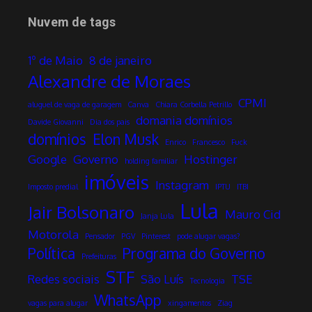
Nuvem de tags
1º de Maio
8 de janeiro
Alexandre de Moraes
CPMI
aluguel de vaga de garagem
Canva
Chiara Corbella Petrillo
domania domínios
Davide Giovanni
Dia dos pais
domínios
Elon Musk
Enrico
Francesco
Fuck
Google
Governo
Hostinger
holding familiar
imóveis
Instagram
Imposto predial
IPTU
ITBI
Lula
Jair Bolsonaro
Mauro Cid
Janja Lula
Motorola
Pensador
PGV
Pinterest
pode alugar vagas?
Política
Programa do Governo
Prefeituras
STF
Redes sociais
São Luís
TSE
Tecnologia
WhatsApp
vagas para alugar
xingamentos
Ziag