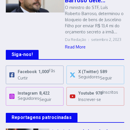
Barroso dete...
O ministro do STF, Luís
Roberto Barroso, determinou o
bloqueio de bens de Juscelino
Filho por enviar R$ 13,4 mi do
orçamento secreto a irmã...
Da Redação
setembro 2, 2023
Read More
Siga-nos!
Fãs
Facebook
1,000
X (Twitter)
589
Seguidores
Curtir
Seguir
Inscritos
Instagram
8,422
Youtube
978
Seguidores
Seguir
Inscrever-se
Reportagens patrocinadas