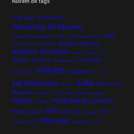
Nuvem de tags
1º de Maio
8 de janeiro
Alexandre de Moraes
CPMI
aluguel de vaga de garagem
Canva
Chiara Corbella Petrillo
domania domínios
Davide Giovanni
Dia dos pais
domínios
Elon Musk
Enrico
Francesco
Fuck
Google
Governo
Hostinger
holding familiar
imóveis
Instagram
Imposto predial
IPTU
ITBI
Lula
Jair Bolsonaro
Mauro Cid
Janja Lula
Motorola
Pensador
PGV
Pinterest
pode alugar vagas?
Política
Programa do Governo
Prefeituras
STF
Redes sociais
São Luís
TSE
Tecnologia
WhatsApp
vagas para alugar
xingamentos
Ziag