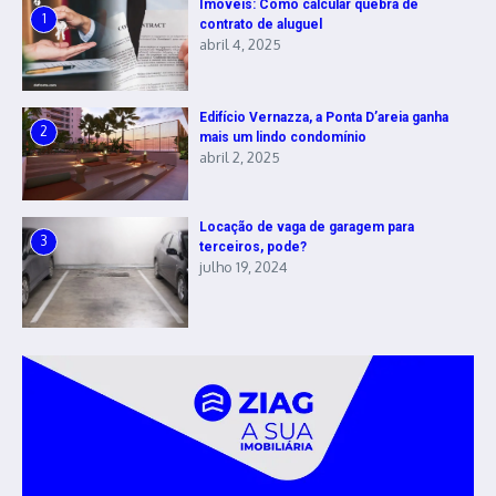
Imóveis: Como calcular quebra de
1
contrato de aluguel
abril 4, 2025
Edifício Vernazza, a Ponta D’areia ganha
2
mais um lindo condomínio
abril 2, 2025
Locação de vaga de garagem para
3
terceiros, pode?
julho 19, 2024