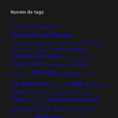
Nuvem de tags
1º de Maio
8 de janeiro
Alexandre de Moraes
CPMI
aluguel de vaga de garagem
Canva
Chiara Corbella Petrillo
domania domínios
Davide Giovanni
Dia dos pais
domínios
Elon Musk
Enrico
Francesco
Fuck
Google
Governo
Hostinger
holding familiar
imóveis
Instagram
Imposto predial
IPTU
ITBI
Lula
Jair Bolsonaro
Mauro Cid
Janja Lula
Motorola
Pensador
PGV
Pinterest
pode alugar vagas?
Política
Programa do Governo
Prefeituras
STF
Redes sociais
São Luís
TSE
Tecnologia
WhatsApp