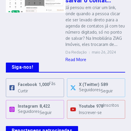
salvar o contat...
Já pensou em criar um link,
onde quando a pessoa clicar
ele ser levado direto para a
agenda de contatos já com teu
número digitado, só no ponto
de salvar? Na Imobiliária ZIAG
Imóveis, eles trocaram de...
Da Redação
maio 26, 2024
Read More
Siga-nos!
Fãs
Facebook
1,000
X (Twitter)
589
Seguidores
Curtir
Seguir
Inscritos
Instagram
8,422
Youtube
978
Seguidores
Seguir
Inscrever-se
Reportagens patrocinadas