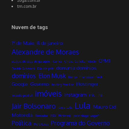
zuga.com.br
trn.com.br
Nuvem de tags
1º de Maio
8 de janeiro
Alexandre de Moraes
CPMI
aluguel de vaga de garagem
Canva
Chiara Corbella Petrillo
domania domínios
Davide Giovanni
Dia dos pais
domínios
Elon Musk
Enrico
Francesco
Fuck
Google
Governo
Hostinger
holding familiar
imóveis
Instagram
Imposto predial
IPTU
ITBI
Lula
Jair Bolsonaro
Mauro Cid
Janja Lula
Motorola
Pensador
PGV
Pinterest
pode alugar vagas?
Política
Programa do Governo
Prefeituras