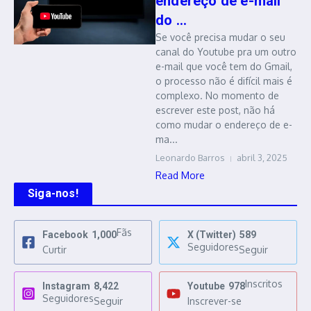
endereço de e-mail
do ...
Se você precisa mudar o seu
canal do Youtube pra um outro
e-mail que você tem do Gmail,
o processo não é difícil mais é
complexo. No momento de
escrever este post, não há
como mudar o endereço de e-
ma...
Leonardo Barros
abril 3, 2025
Read More
Siga-nos!
Fãs
Facebook
1,000
X (Twitter)
589
Seguidores
Curtir
Seguir
Inscritos
Instagram
8,422
Youtube
978
Seguidores
Seguir
Inscrever-se