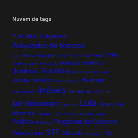
Nuvem de tags
1º de Maio
8 de janeiro
Alexandre de Moraes
CPMI
aluguel de vaga de garagem
Canva
Chiara Corbella Petrillo
domania domínios
Davide Giovanni
Dia dos pais
domínios
Elon Musk
Enrico
Francesco
Fuck
Google
Governo
Hostinger
holding familiar
imóveis
Instagram
Imposto predial
IPTU
ITBI
Lula
Jair Bolsonaro
Mauro Cid
Janja Lula
Motorola
Pensador
PGV
Pinterest
pode alugar vagas?
Política
Programa do Governo
Prefeituras
STF
Redes sociais
São Luís
TSE
Tecnologia