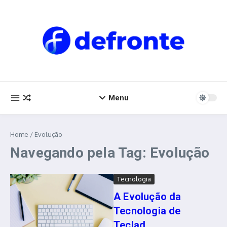
Ir para o conteúdo
Menu
Home
/
Evolução
Navegando pela Tag: Evolução
Tecnologia
A Evolução da
Tecnologia de
Teclad...