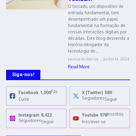
O teclado, um dispositivo de
entrada fundamental, tem
desempenhado um papel
fundamental na formação de
nossas interações digitais por
décadas. Este blog desvenda a
história intrigante da
tecnologia de...
Leonardo Barros
junho 14, 2024
Read More
Siga-nos!
Fãs
Facebook
1,000
X (Twitter)
589
Seguidores
Curtir
Seguir
Inscritos
Instagram
8,422
Youtube
978
Seguidores
Seguir
Inscrever-se