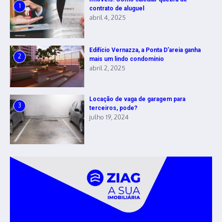
1
contrato de aluguel
abril 4, 2025
Edifício Vernazza, a Ponta D’areia ganha
2
mais um lindo condomínio
abril 2, 2025
Locação de vaga de garagem para
3
terceiros, pode?
julho 19, 2024