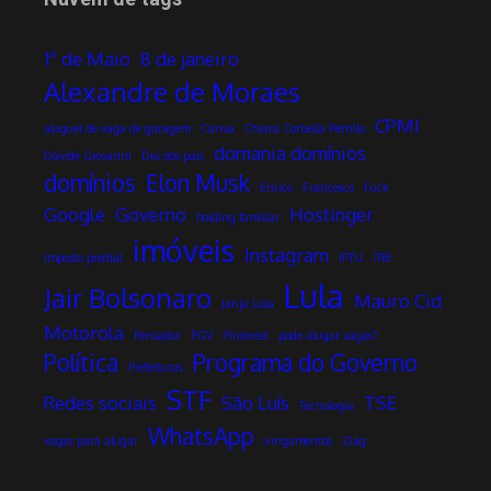
1º de Maio
8 de janeiro
Alexandre de Moraes
CPMI
aluguel de vaga de garagem
Canva
Chiara Corbella Petrillo
domania domínios
Davide Giovanni
Dia dos pais
domínios
Elon Musk
Enrico
Francesco
Fuck
Google
Governo
Hostinger
holding familiar
imóveis
Instagram
Imposto predial
IPTU
ITBI
Lula
Jair Bolsonaro
Mauro Cid
Janja Lula
Motorola
Pensador
PGV
Pinterest
pode alugar vagas?
Política
Programa do Governo
Prefeituras
STF
Redes sociais
São Luís
TSE
Tecnologia
WhatsApp
vagas para alugar
xingamentos
Ziag