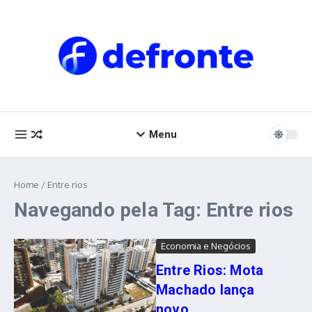
Ir para o conteúdo
Menu
Home
/
Entre rios
Navegando pela Tag: Entre rios
Economia e Negócios
Entre Rios: Mota
Machado lança
novo...