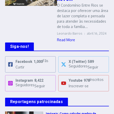
O Condomínio Entre Rios se
destaca por oferecer uma área
de lazer completa e pensada
para atender às necessidades
de toda a família...
Leonardo Barros
abril 16, 2024
Read More
Siga-nos!
Fãs
Facebook
1,000
X (Twitter)
589
Seguidores
Curtir
Seguir
Inscritos
Instagram
8,422
Youtube
978
Seguidores
Seguir
Inscrever-se
Reportagens patrocinadas
Imóveis: Como calcular quebra de