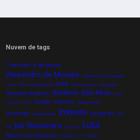
Nuvem de tags
1º de Maio
8 de janeiro
Alexandre de Moraes
aluguel de vaga de garagem
CPMI
Canva
Chiara Corbella Petrillo
Davide Giovanni
Dia dos pais
domínios
Elon Musk
domania domínios
Enrico
Google
Governo
Francesco
Fuck
holding familiar
imóveis
Hostinger
Instagram
Imposto predial
IPTU
Lula
Jair Bolsonaro
ITBI
Janja Lula
Mauro Cid
Motorola
Pensador
PGV
Pinterest