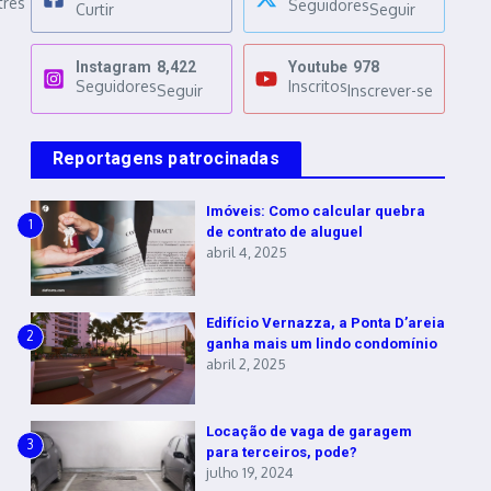
três
Seguidores
Curtir
Seguir
Instagram
8,422
Youtube
978
Seguidores
Inscritos
Seguir
Inscrever-se
Reportagens patrocinadas
Imóveis: Como calcular quebra
1
de contrato de aluguel
abril 4, 2025
Edifício Vernazza, a Ponta D’areia
2
ganha mais um lindo condomínio
abril 2, 2025
Locação de vaga de garagem
3
para terceiros, pode?
julho 19, 2024