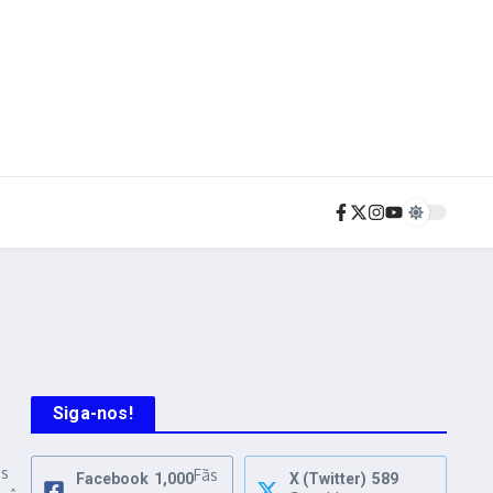
Siga-nos!
as
Fãs
Facebook
1,000
X (Twitter)
589