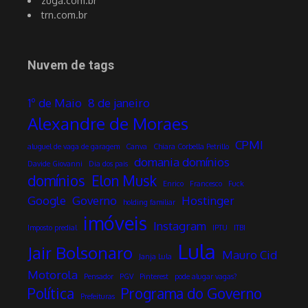
zuga.com.br
trn.com.br
Nuvem de tags
1º de Maio
8 de janeiro
Alexandre de Moraes
CPMI
aluguel de vaga de garagem
Canva
Chiara Corbella Petrillo
domania domínios
Davide Giovanni
Dia dos pais
domínios
Elon Musk
Enrico
Francesco
Fuck
Google
Governo
Hostinger
holding familiar
imóveis
Instagram
Imposto predial
IPTU
ITBI
Lula
Jair Bolsonaro
Mauro Cid
Janja Lula
Motorola
Pensador
PGV
Pinterest
pode alugar vagas?
Política
Programa do Governo
Prefeituras