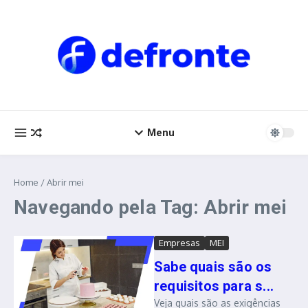
Ir para o conteúdo
Menu
Home
/
Abrir mei
Navegando pela Tag: Abrir mei
Empresas
MEI
Sabe quais são os
requisitos para s...
Veja quais são as exigências