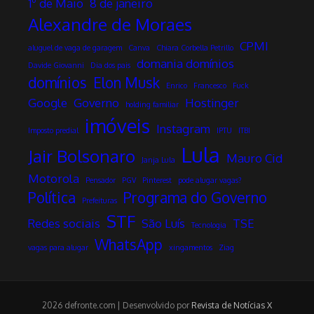
1º de Maio
8 de janeiro
Alexandre de Moraes
CPMI
aluguel de vaga de garagem
Canva
Chiara Corbella Petrillo
domania domínios
Davide Giovanni
Dia dos pais
domínios
Elon Musk
Enrico
Francesco
Fuck
Google
Governo
Hostinger
holding familiar
imóveis
Instagram
Imposto predial
IPTU
ITBI
Lula
Jair Bolsonaro
Mauro Cid
Janja Lula
Motorola
Pensador
PGV
Pinterest
pode alugar vagas?
Política
Programa do Governo
Prefeituras
STF
Redes sociais
São Luís
TSE
Tecnologia
WhatsApp
vagas para alugar
xingamentos
Ziag
2026 defronte.com | Desenvolvido por
Revista de Notícias X