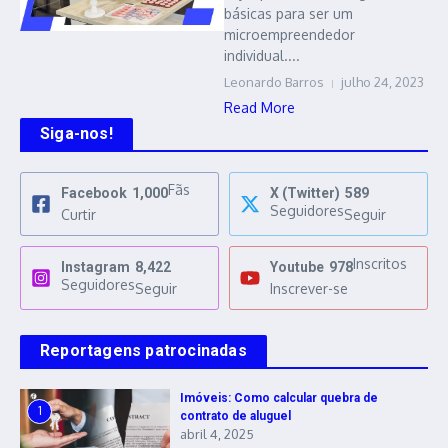
básicas para ser um
microempreendedor
individual....
Leonardo Barros
julho 24, 2023
Read More
Siga-nos!
Fãs
Facebook
1,000
X (Twitter)
589
Seguidores
Curtir
Seguir
Inscritos
Instagram
8,422
Youtube
978
Seguidores
Seguir
Inscrever-se
Reportagens patrocinadas
Imóveis: Como calcular quebra de
1
contrato de aluguel
abril 4, 2025